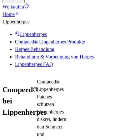
Wo kaufen
Home
Lippenherpes
Lippenherpes
Compeed® Lippenherpes Produkte
Herpes Behandlung
Behandlung & Vorbeugung von Herpes
Lippenherpes FAQ
Compeed®
Compeed®
Lippenherpes
Patches
bei
schützen
Lippenherpes
Lippenherpes
diskret, lindern
den Schmerz
und